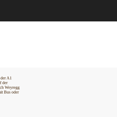
 der A1
f der
ach Weyregg
mit Bus oder