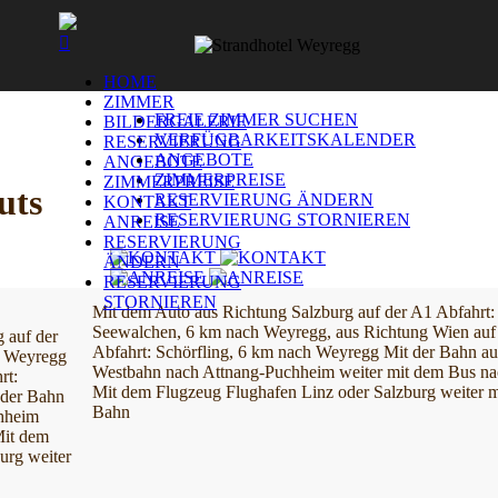
HOME
ZIMMER
FREIE ZIMMER SUCHEN
BILDERGALERIE
VERFÜGBARKEITSKALENDER
RESERVIERUNG
ANGEBOTE
ANGEBOTE
ZIMMERPREISE
ZIMMERPREISE
uts
RESERVIERUNG ÄNDERN
KONTAKT
RESERVIERUNG STORNIEREN
ANREISE
RESERVIERUNG
ÄNDERN
RESERVIERUNG
STORNIEREN
Mit dem Auto
aus Richtung Salzburg auf der A1
Abfahrt:
Seewalchen, 6 km nach Weyregg,
aus Richtung Wien auf
 auf der
Abfahrt: Schörfling, 6 km nach Weyregg
Mit der Bahn
au
h Weyregg
Westbahn nach Attnang-Puchheim
weiter mit dem Bus n
rt:
Mit dem Flugzeug
Flughafen Linz oder Salzburg
weiter 
 der Bahn
Bahn
hheim
it dem
burg
weiter