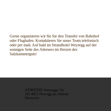
Gerne organisieren wir für Sie den Transfer von
Bahnhof
oder Flughafen. Kontaktieren Sie unser
Team telefonisch
oder per mail.
Auf bald im Strandhotel Weyregg auf der
sonnigen
Seite des Attersees im Herzen des
Salzkammerguts!
ADRESSE
Weyregger Str.
103
4852 Weyregg am Attersee
Österreich