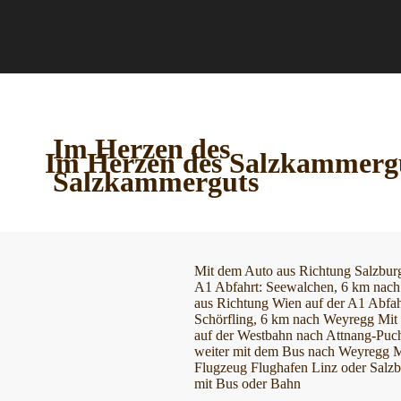
Strandhotel Weyregg
Im Herzen des
Im Herzen des Salzkammerg
Salzkammerguts
Mit dem Auto
aus Richtung Salzburg
A1 Abfahrt:
Seewalchen, 6 km nac
aus Richtung Wien auf der A1 Abfah
Schörfling, 6 km nach Weyregg
Mit
auf der Westbahn nach Attnang-Puc
weiter mit dem Bus nach Weyregg
M
Flugzeug
Flughafen Linz oder Salz
mit Bus oder Bahn