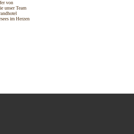
fer von
ie unser
Team
randhotel
rsees im Herzen